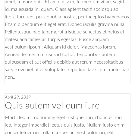
amet, tempor quis. Etiam dui sem, fermentum vitae, sagittis
id, malesuada in, quam. Class aptent taciti sociosqu ad
litora torquent per conubia nostra, per inceptos hymenaeos.
Etiam bibendum elit eget erat. Donec iaculis gravida nulla.
Pellentesque habitant morbi tristique senectus et netus et
malesuada fames ac turpis egestas. Fusce aliquam
vestibulum ipsum. Aliquam id dolor. Maecenas lorem.
Aenean fermentum risus id tortor. Temporibus autem
quibusdam et aut officiis debitis aut rerum necessitatibus
saepe eveniet ut et voluptates repudiandae sint et molestiae
non…
April 29, 2019
Quis autem vel eum iure
Morbi leo mi, nonummy eget tristique non, rhoncus non
leo. Integer imperdiet lectus quis justo. Nullam justo enim,
consectetuer nec, ullamcorper ac, vestibulum in, elit.