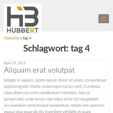
Zum
HUBBERT –
Inhalt
springen
Elektrisches
und
nivellierbares
Hubbett für
Startseite
»
tag 4
deinen
Schlagwort:
tag 4
Selbstausbau
April 29, 2019
Aliquam erat volutpat
Integer in sapien. Lorem ipsum dolor sit amet, consectetuer
adipiscing elit. Morbi scelerisque luctus velit. Curabitur
vitae diam non enim vestibulum interdum. Sed ut
perspiciatis unde omnis iste natus error sit voluptatem
accusantium doloremque laudantium, totam rem aperiam,
eaque ipsa quae ab illo inventore veritatis et quasi